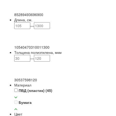
85
289
493
696
900
Длина, см.
—
105
404
703
1001
1300
Толщина полиэтилена, мкм
—
30
53
75
98
120
Материал
ПВД (пластик)
(45)
Бумага
Цвет