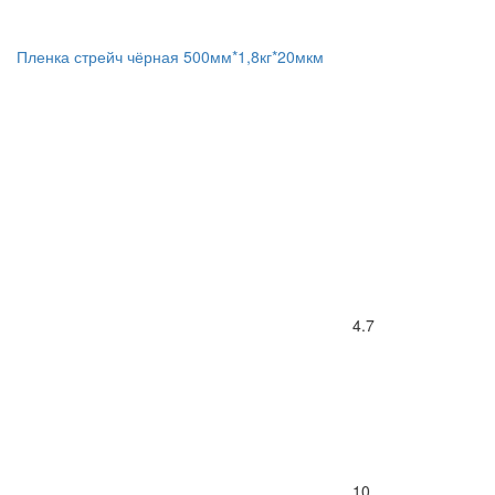
Пленка стрейч чёрная 500мм*1,8кг*20мкм
4.7
10