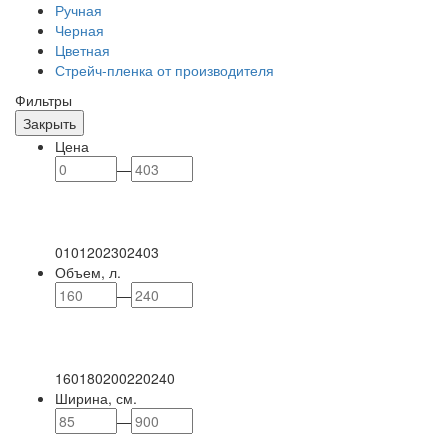
Ручная
Черная
Цветная
Стрейч-пленка от производителя
Фильтры
Закрыть
Цена
—
0
101
202
302
403
Объем, л.
—
160
180
200
220
240
Ширина, см.
—