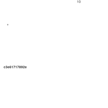
10
+
c3e61717892e