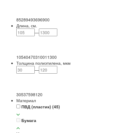
85
289
493
696
900
Длина, см.
—
105
404
703
1001
1300
Толщина полиэтилена, мкм
—
30
53
75
98
120
Материал
ПВД (пластик)
(45)
Бумага