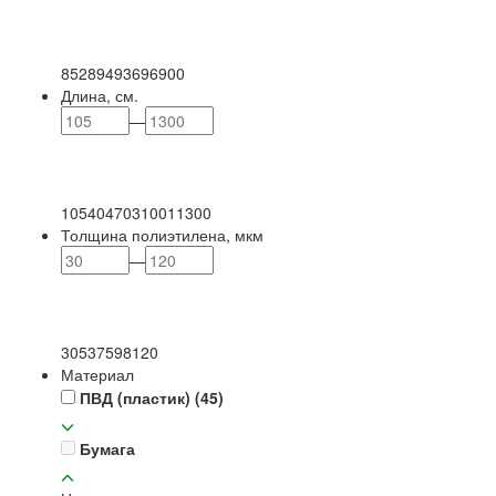
85
289
493
696
900
Длина, см.
—
105
404
703
1001
1300
Толщина полиэтилена, мкм
—
30
53
75
98
120
Материал
ПВД (пластик)
(45)
Бумага