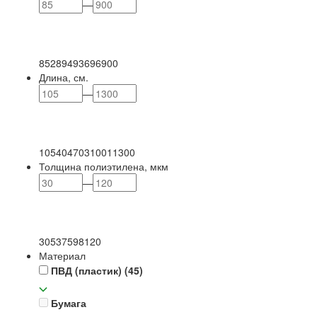
—
85
289
493
696
900
Длина, см.
—
105
404
703
1001
1300
Толщина полиэтилена, мкм
—
30
53
75
98
120
Материал
ПВД (пластик)
(45)
Бумага