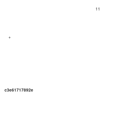
11
+
c3e61717892e