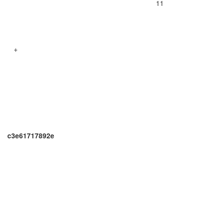
11
+
c3e61717892e