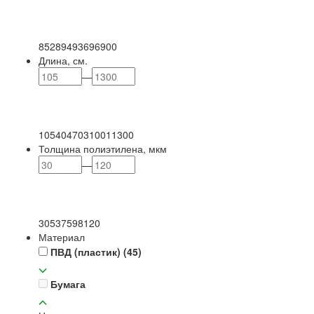
85
289
493
696
900
Длина, см.
—
105
404
703
1001
1300
Толщина полиэтилена, мкм
—
30
53
75
98
120
Материал
ПВД (пластик)
(45)
Бумага