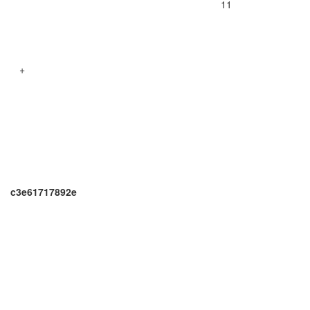
11
+
c3e61717892e