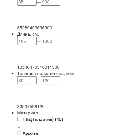
—
85
289
493
696
900
Длина, см.
—
105
404
703
1001
1300
Толщина полиэтилена, мкм
—
30
53
75
98
120
Материал
ПВД (пластик)
(45)
Бумага