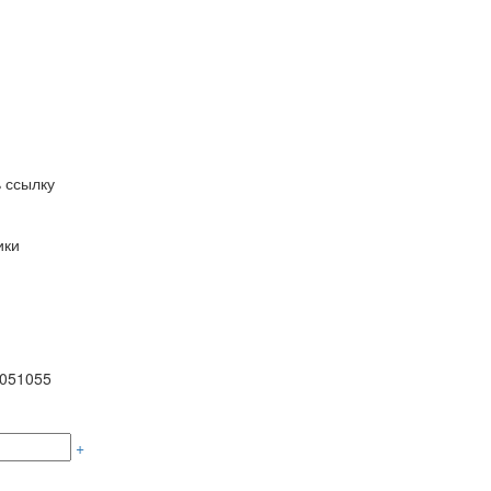
 ссылку
ики
1051055
+