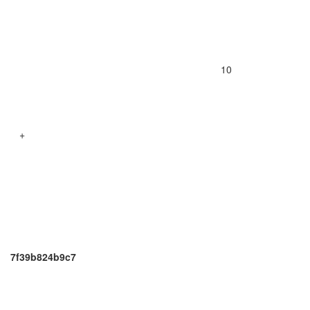
10
+
7f39b824b9c7