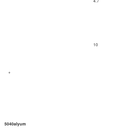
4.7
10
+
5040alyum