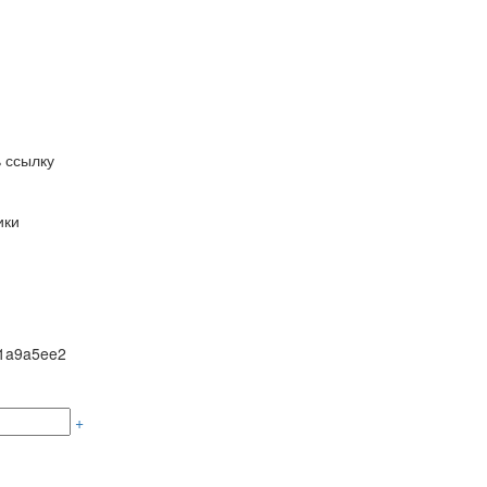
 ссылку
ики
1a9a5ee2
+