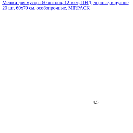
Мешки для мусора 60 литров, 12 мкм, ПНД, черные, в рулоне
20 шт, 60х70 см, особопрочные, MIRPACK
4.5