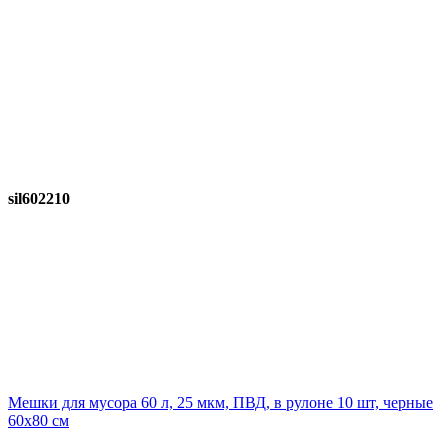
sil602210
Мешки для мусора 60 л, 25 мкм, ПВД, в рулоне 10 шт, черные
60х80 см