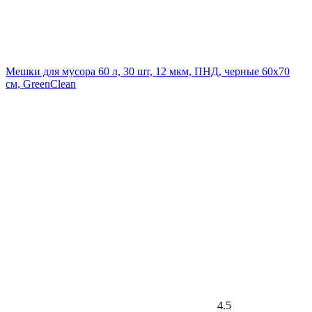
Мешки для мусора 60 л, 30 шт, 12 мкм, ПНД, черные 60х70
см, GreenClean
4.5