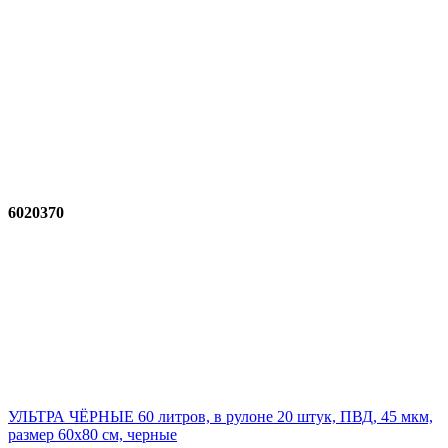
6020370
УЛЬТРА ЧЁРНЫЕ 60 литров, в рулоне 20 штук, ПВД, 45 мкм,
размер 60х80 см, черные