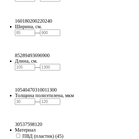
160
180
200
220
240
Ширина, см.
—
85
289
493
696
900
Длина, см.
—
105
404
703
1001
1300
Толщина полиэтилена, мкм
—
30
53
75
98
120
Материал
ПВД (пластик)
(45)