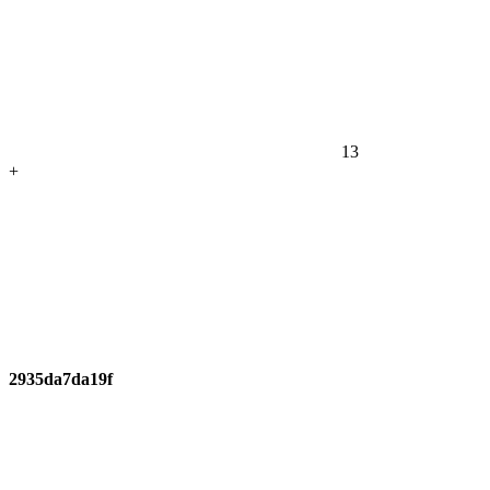
13
+
2935da7da19f