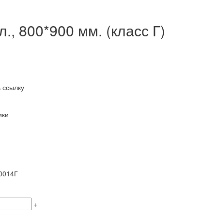
., 800*900 мм. (класс Г)
 ссылку
ики
0014Г
+