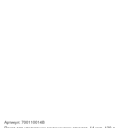
Артикул:
700110014В
Пакет для утилизации медицинских отходов, 14 мкр, 120 л.,