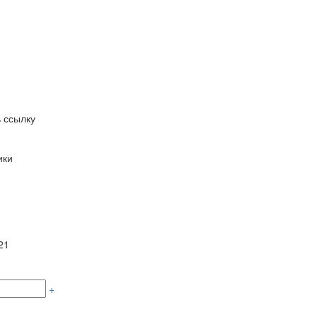
 ссылку
ики
21
+