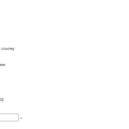
 ссылку
ики
02
+