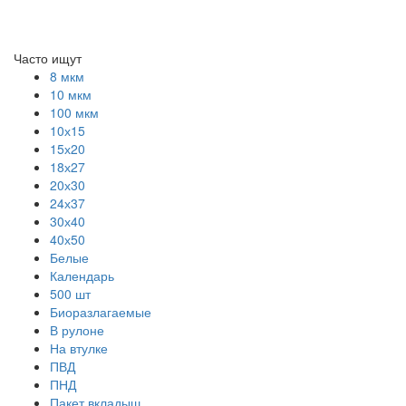
Часто ищут
8 мкм
10 мкм
100 мкм
10х15
15х20
18х27
20х30
24х37
30х40
40х50
Белые
Календарь
500 шт
Биоразлагаемые
В рулоне
На втулке
ПВД
ПНД
Пакет вкладыш