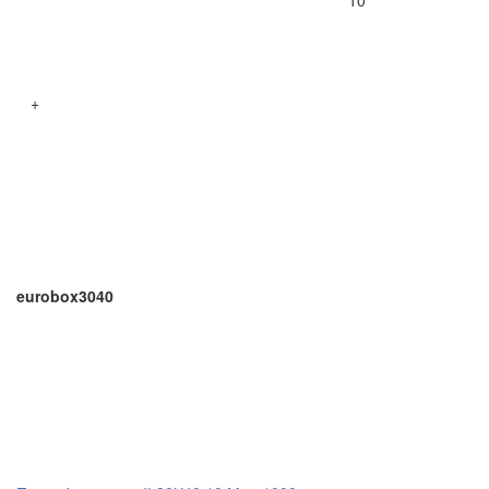
10
+
eurobox3040