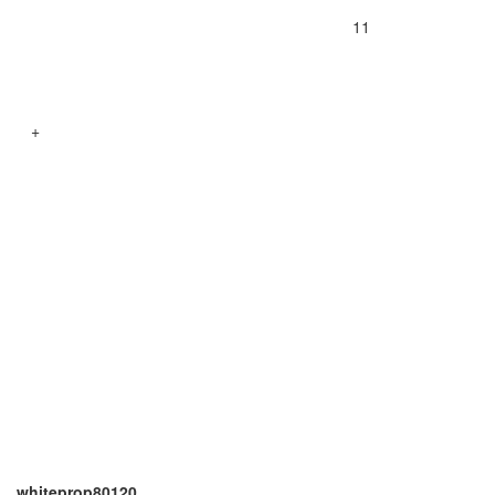
11
+
whiteprop80120