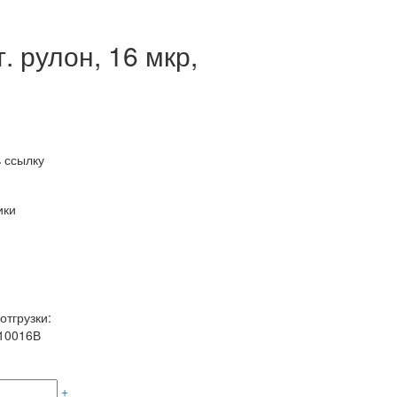
. рулон, 16 мкр,
 ссылку
ики
отгрузки:
10016В
+