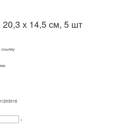
0,3 х 14,5 см, 5 шт
 ссылку
ики
01203016
+