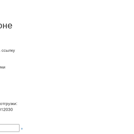
оне
 ссылку
ики
отгрузки:
012030
+