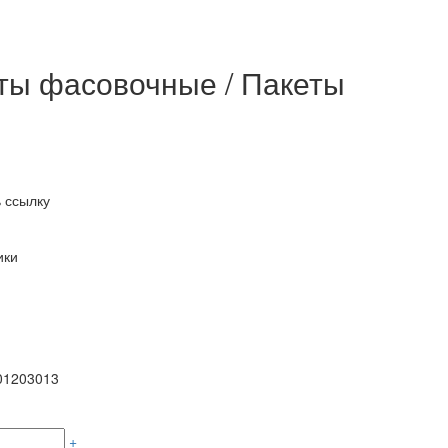
еты фасовочные / Пакеты
 ссылку
ики
01203013
+