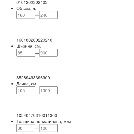
0
101
202
302
403
Объем, л.
—
160
180
200
220
240
Ширина, см.
—
85
289
493
696
900
Длина, см.
—
105
404
703
1001
1300
Толщина полиэтилена, мкм
—