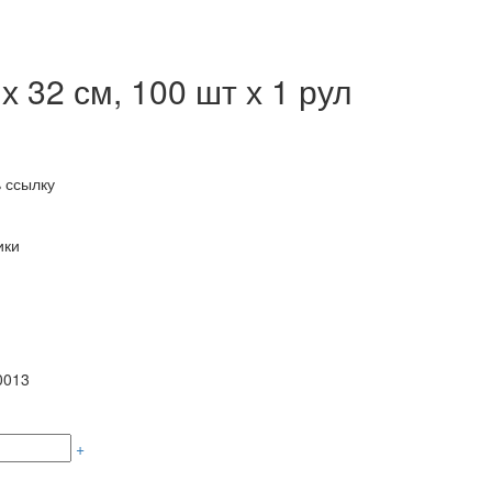
 32 см, 100 шт х 1 рул
 ссылку
ики
0013
+