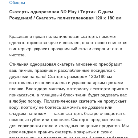
Обзоры
Скатерть одноразовая ND Play / Тортик. С днем
Рождения! / Скатерть полиэтиленовая 120 х 180 см
Красивая и яркая полиэтиленовая скатерть поможет
сделать торжество ярче и веселее, она отлично впишется
в интерьер, украсит праздничный стол и сохранит его в
чистоте.
Стильная одноразовая скатерть мгновенно преобразит
ваш пикник, праздник и расслабленные посиделки с
друзьями на даче! Скатерть размером 120х180 см
изготовлена из полиэтилена и украшена ярким цветами
пленки. Благодаря мягкому материалу к скатерти приятно
прикасаться, а глянцевый блеск ткани будет радовать вас
в любую погоду. Полиэтиленовая скатерть не пропускает
воду, поэтому не бойтесь замочить ее дождем или
сладким напитком — такая скатерть быстро очищается с
помощью губки или тряпочки. Скатерть предназначена
для сервировки стола и холодных пищевых продуктов. Мы
рекомендуем хранить скатерть в закрытых и сухих
помещениях, на расстоянии не менее 1 метра от батареи