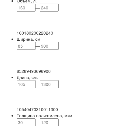
Объем, л.
—
160
180
200
220
240
Ширина, см.
—
85
289
493
696
900
Длина, см.
—
105
404
703
1001
1300
Толщина полиэтилена, мкм
—