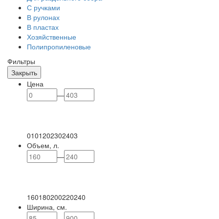
С ручками
В рулонах
В пластах
Хозяйственные
Полипропиленовые
Фильтры
Закрыть
Цена
—
0
101
202
302
403
Объем, л.
—
160
180
200
220
240
Ширина, см.
—