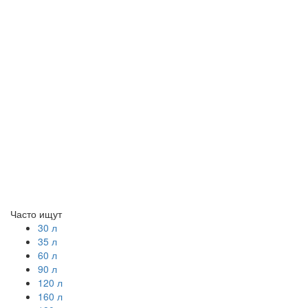
Часто ищут
30 л
35 л
60 л
90 л
120 л
160 л