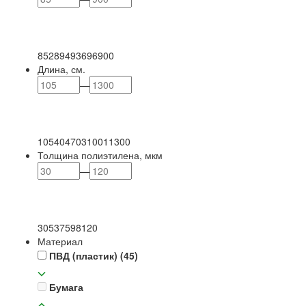
85
289
493
696
900
Длина, см.
—
105
404
703
1001
1300
Толщина полиэтилена, мкм
—
30
53
75
98
120
Материал
ПВД (пластик)
(45)
Бумага