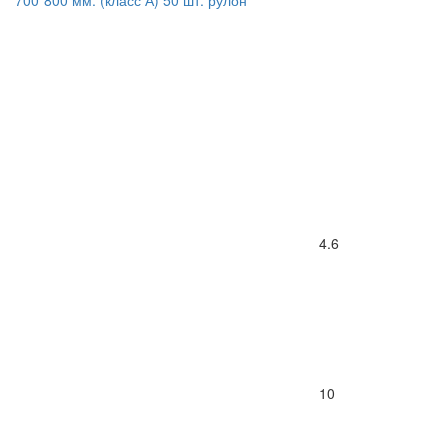
700*800 мм. (класс А) 50 шт. рулон
4.6
10