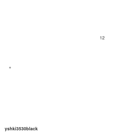
12
+
yshki3530black