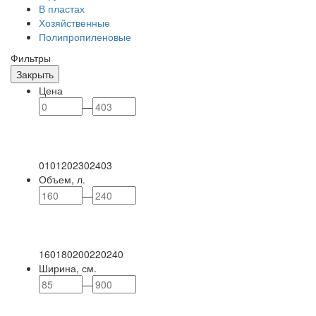
В пластах
Хозяйственные
Полипропиленовые
Фильтры
Закрыть
Цена
—
0
101
202
302
403
Объем, л.
—
160
180
200
220
240
Ширина, см.
—