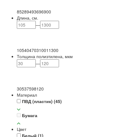
85
289
493
696
900
Длина, см.
—
105
404
703
1001
1300
Толщина полиэтилена, мкм
—
30
53
75
98
120
Материал
ПВД (пластик)
(45)
Бумага
Цвет
Белый
(1)