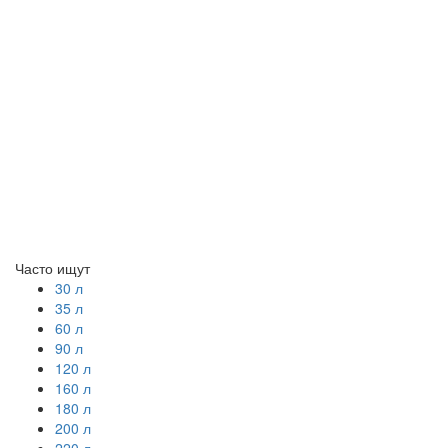
Часто ищут
30 л
35 л
60 л
90 л
120 л
160 л
180 л
200 л