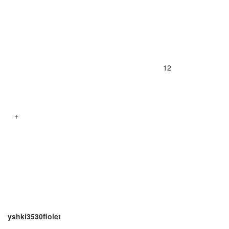
12
+
yshki3530fiolet