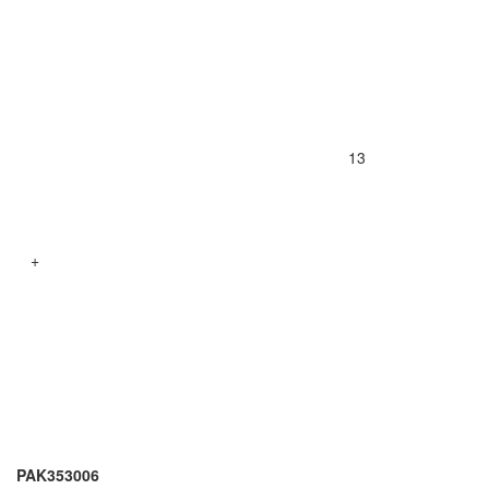
13
+
PAK353006