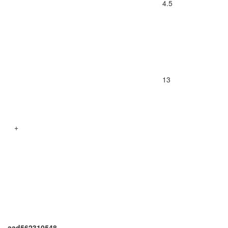
4.5
13
+
aad562310548