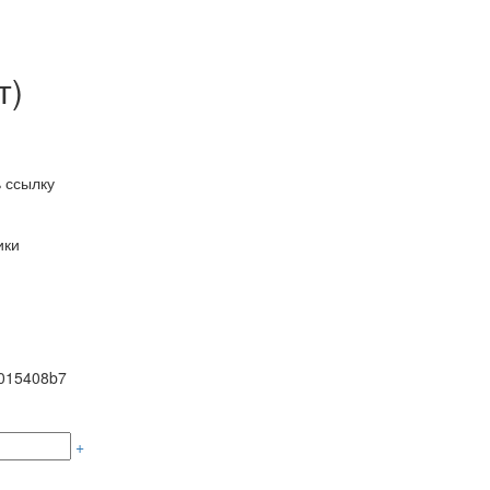
т)
 ссылку
ики
015408b7
+