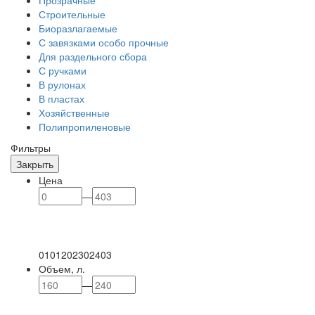
Строительные
Биоразлагаемые
С завязками особо прочные
Для раздельного сбора
С ручками
В рулонах
В пластах
Хозяйственные
Полипропиленовые
Фильтры
Закрыть
Цена
—
0
101
202
302
403
Объем, л.
—