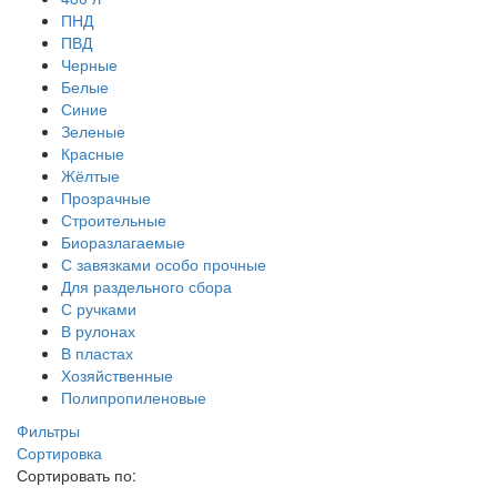
ПНД
ПВД
Черные
Белые
Синие
Зеленые
Красные
Жёлтые
Прозрачные
Строительные
Биоразлагаемые
С завязками особо прочные
Для раздельного сбора
С ручками
В рулонах
В пластах
Хозяйственные
Полипропиленовые
Фильтры
Сортировка
Сортировать по: