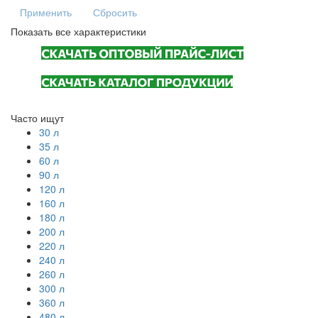
Применить
Сбросить
Показать все характеристики
Часто ищут
30 л
35 л
60 л
90 л
120 л
160 л
180 л
200 л
220 л
240 л
260 л
300 л
360 л
480 л